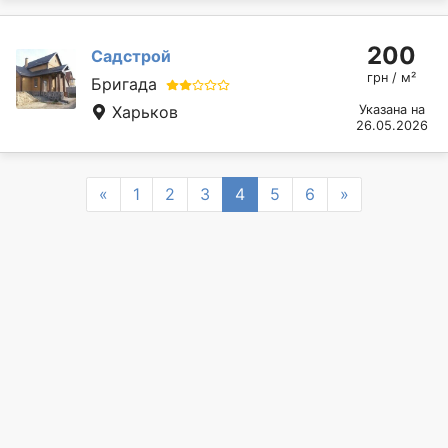
200
Садстрой
грн / м²
Бригада
Харьков
Указана на
26.05.2026
Previous
Next
«
1
2
3
4
5
6
»