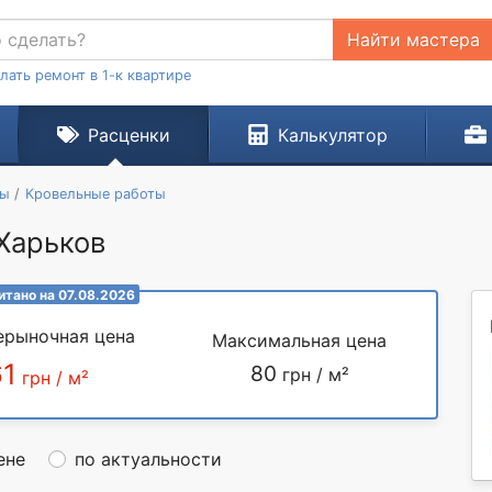
Найти мастера
лать ремонт в 1-к квартире
Расценки
Калькулятор
ты
Кровельные работы
 Харьков
итано на 07.08.2026
ерыночная цена
Максимальная цена
61
80
грн / м²
грн / м²
ене
по актуальности