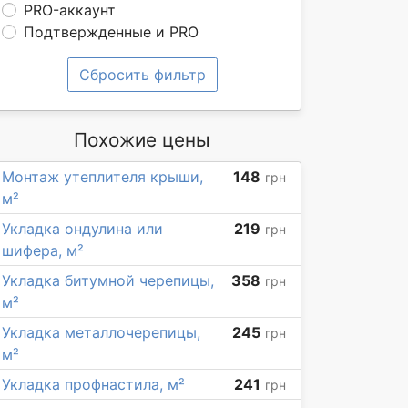
PRO-аккаунт
Подтвержденные и PRO
Сбросить фильтр
Похожие цены
Монтаж утеплителя крыши,
148
грн
м²
Укладка ондулина или
219
грн
шифера, м²
Укладка битумной черепицы,
358
грн
м²
Укладка металлочерепицы,
245
грн
м²
Укладка профнастила, м²
241
грн