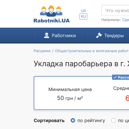
UA
RU
Например:
Сде
Работники
Тендеры
Расценки
Общестроительные и монтажные рабо
Укладка паробарьера в г.
Рассч
Средн
Минимальная цена
50
грн / м²
Сортировать
по рейтингу
по ц