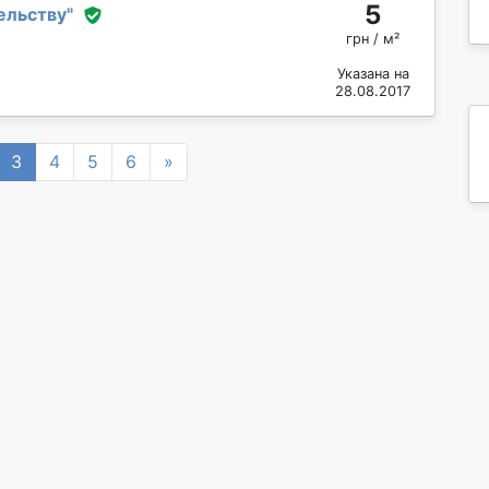
5
ельству
"
грн / м²
Указана на
28.08.2017
Next
3
4
5
6
»