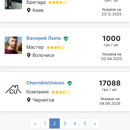
грн / шт.
Бригада
Киев
Указана на
23.12.2025
1000
Валерий Лыпа
грн / шт.
Мастер
Указана на
Волочиск
02.04.2020
17088
ChernihivUnicon
грн / шт.
Компания
Указана на
Чернигов
04.06.2026
Previous
Next
«
1
2
3
4
5
»