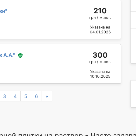
210
ки
"
грн / м.пог.
Указана на
04.01.2026
300
 А.А.
"
грн / м.пог.
Указана на
10.10.2025
Next
3
4
5
6
»
арной плитки на раствор - Часто зада