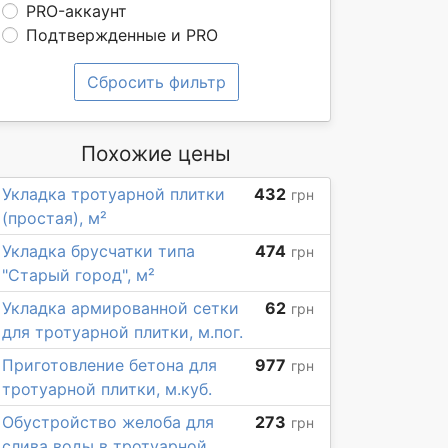
PRO-аккаунт
Подтвержденные и PRO
Сбросить фильтр
Похожие цены
Укладка тротуарной плитки
432
грн
(простая), м²
Укладка брусчатки типа
474
грн
"Старый город", м²
Укладка армированной сетки
62
грн
для тротуарной плитки, м.пог.
Приготовление бетона для
977
грн
тротуарной плитки, м.куб.
Обустройство желоба для
273
грн
слива воды в тротуарной