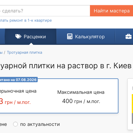
Найти мастера
лать ремонт в 1-к квартире
Расценки
Калькулятор
ты
Тротуарная плитка
уарной плитки на раствор в г. Киев
итано на 07.08.2026
ерыночная цена
Максимальная цена
3
400
грн / м.пог.
грн / м.пог.
ене
по актуальности