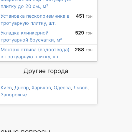
плитку до 20 см., м²
Установка пескоприемника в
451
грн
тротуарную плитку, шт.
Укладка клинкерной
529
грн
тротуарной брусчатки, м²
Монтаж отлива (водоотвода)
288
грн
в тротуарную плитку, шт.
Другие города
Киев
,
Днепр
,
Харьков
,
Одесса
,
Львов
,
Запорожье
ваемые вопросы