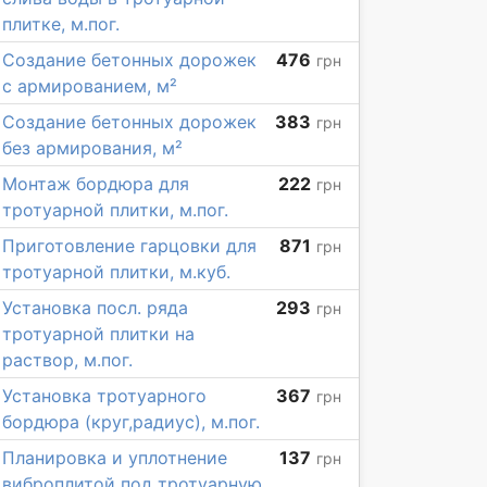
плитке, м.пог.
Создание бетонных дорожек
476
грн
с армированием, м²
Создание бетонных дорожек
383
грн
без армирования, м²
Монтаж бордюра для
222
грн
тротуарной плитки, м.пог.
Приготовление гарцовки для
871
грн
тротуарной плитки, м.куб.
Установка посл. ряда
293
грн
тротуарной плитки на
раствор, м.пог.
Установка тротуарного
367
грн
бордюра (круг,радиус), м.пог.
Планировка и уплотнение
137
грн
виброплитой под тротуарную