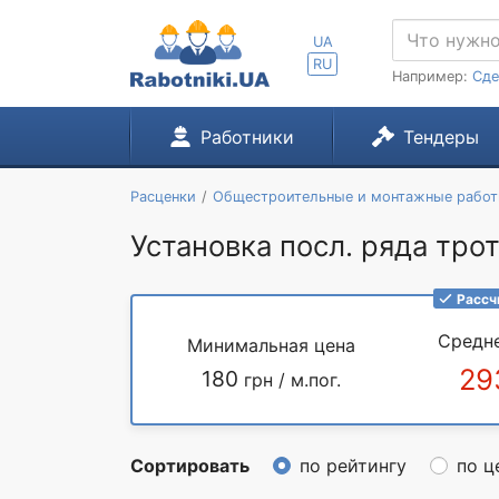
UA
RU
Например:
Сде
Работники
Тендеры
Расценки
Общестроительные и монтажные рабо
Установка посл. ряда трот
Рассч
Средн
Минимальная цена
29
180
грн / м.пог.
Сортировать
по рейтингу
по ц