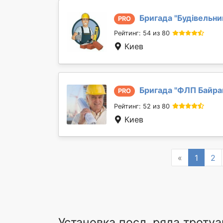
Бригада "
Будівельни
PRO
Рейтинг: 54 из 80
Киев
Бригада "
ФЛП Байрак
PRO
Рейтинг: 52 из 80
Киев
Previous
«
1
2
Установка посл. ряда троту