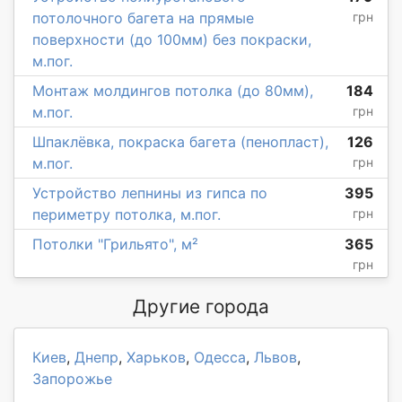
потолочного багета на прямые
грн
поверхности (до 100мм) без покраски,
м.пог.
Монтаж молдингов потолка (до 80мм),
184
м.пог.
грн
Шпаклёвка, покраска багета (пенопласт),
126
м.пог.
грн
Устройство лепнины из гипса по
395
периметру потолка, м.пог.
грн
Потолки "Грильято", м²
365
грн
Другие города
Киев
,
Днепр
,
Харьков
,
Одесса
,
Львов
,
Запорожье