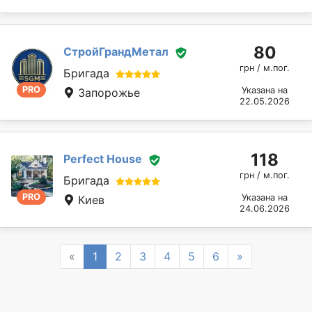
80
СтройГрандМетал
грн / м.пог.
Бригада
PRO
Указана на
Запорожье
22.05.2026
118
Perfect House
грн / м.пог.
Бригада
PRO
Указана на
Киев
24.06.2026
Previous
Next
«
1
2
3
4
5
6
»