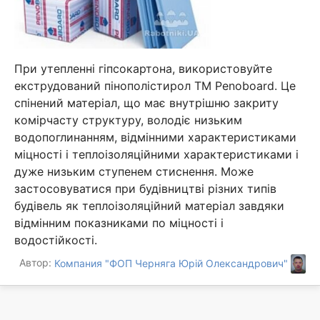
При утепленні гіпсокартона, використовуйте
екструдований пінополістирол ТМ Penoboard. Це
спінений матеріал, що має внутрішню закриту
комірчасту структуру, володіє низьким
водопоглинанням, відмінними характеристиками
міцності і теплоізоляційними характеристиками і
дуже низьким ступенем стиснення. Може
застосовуватися при будівництві різних типів
будівель як теплоізоляційний матеріал завдяки
відмінним показниками по міцності і
водостійкості.
Автор:
Компания "ФОП Черняга Юрій Олександрович"