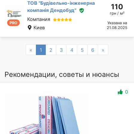
ТОВ "Будівельно-інженерна
110
компанія Дендобуд"
грн / м²
Компания
PRO
Указана на
Киев
21.08.2025
Previous
Next
«
1
2
3
4
5
6
»
Рекомендации, советы и нюансы
0