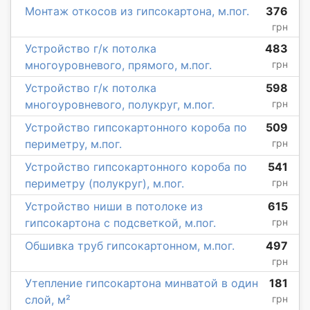
Монтаж откосов из гипсокартона, м.пог.
376
грн
Устройство г/к потолка
483
многоуровневого, прямого, м.пог.
грн
Устройство г/к потолка
598
многоуровневого, полукруг, м.пог.
грн
Устройство гипсокартонного короба по
509
периметру, м.пог.
грн
Устройство гипсокартонного короба по
541
периметру (полукруг), м.пог.
грн
Устройство ниши в потолоке из
615
гипсокартона с подсветкой, м.пог.
грн
Обшивка труб гипсокартонном, м.пог.
497
грн
Утепление гипсокартона минватой в один
181
слой, м²
грн