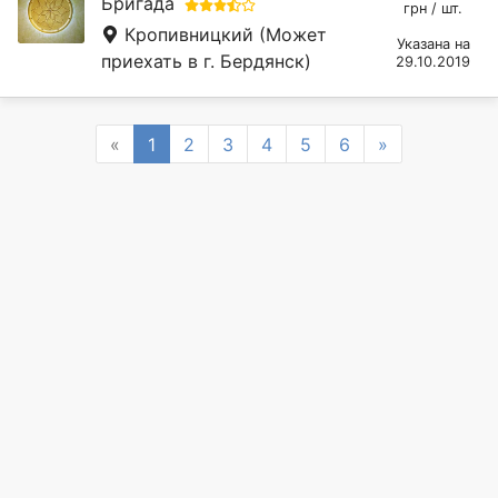
Бригада
грн / шт.
Кропивницкий
(Может
Указана на
приехать в г. Бердянск)
29.10.2019
Previous
Next
«
1
2
3
4
5
6
»