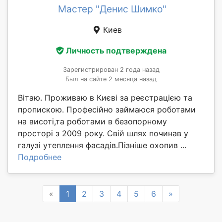
Мастер "Денис Шимко"
Киев
Личность подтверждена
Зарегистрирован 2 года назад
Был на сайте 2 месяца назад
Вітаю. Проживаю в Києві за реєстрацією та
пропискою. Професійно займаюся роботами
на висоті,та роботами в безопорному
просторі з 2009 року. Свій шлях починав у
галузі утеплення фасадів.Пізніше охопив ...
Подробнее
Previous
Next
«
1
2
3
4
5
6
»