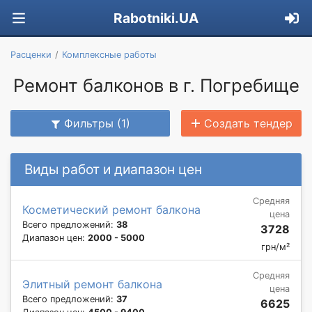
Rabotniki.UA
Расценки
Комплексные работы
Ремонт балконов в г. Погребище
Фильтры (1)
Создать тендер
Виды работ и диапазон цен
Средняя
Косметический ремонт балкона
цена
Всего предложений:
38
3728
Диапазон цен:
2000 - 5000
грн/м²
Средняя
Элитный ремонт балкона
цена
Всего предложений:
37
6625