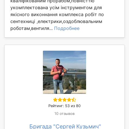
кваліфікованим прорабом,повністтю
укомплектована усім інструментом для
якісного виконнання комплекса робіт по
сентехниці ,електрики,оздоблювальним
роботам,вентиля...
Подробнее
Рейтинг: 53 из 80
10 отзывов
Бригада "Сергей Кузьмич"