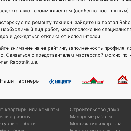
редоставляют своим клиентам (особенно постоянным) 
стерскую по ремонту техники, зайдите на портал Rabot
 необходимый вид работ, местоположение специалиста
дер и дождаться отклика от исполнителей.
йте внимание на ее рейтинг, заполненность профиля, к
о. Связаться с представителем мастерской можно по 
ал Rabotniki.ua.
Наши партнеры
т квартиры или комнаты
Строительство дома
очные работы
Малярные работы
атурные работы
Монтаж гипсокартона
ейка обоев
Напольные покрытия