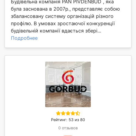
Будівельна компанія PAN PIVDENBUD , яка
була заснована в 2007р., представляє собою
збалансовану систему організацій різного
профілю. В умовах зростаючої конкуренції
будівельній компанії вдається збері...
Подробнее
Рейтинг: 53 из 80
0 отзывов