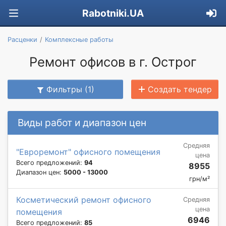
Rabotniki.UA
Расценки
Комплексные работы
Ремонт офисов в г. Острог
Фильтры (1)
Создать тендер
Виды работ и диапазон цен
Средняя
"Евроремонт" офисного помещения
цена
Всего предложений:
94
8955
Диапазон цен:
5000 - 13000
грн/м²
Косметический ремонт офисного
Средняя
цена
помещения
6946
Всего предложений:
85