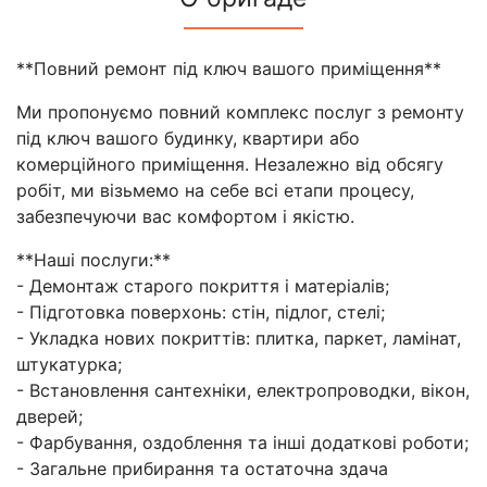
**Повний ремонт під ключ вашого приміщення**
Ми пропонуємо повний комплекс послуг з ремонту
під ключ вашого будинку, квартири або
комерційного приміщення. Незалежно від обсягу
робіт, ми візьмемо на себе всі етапи процесу,
забезпечуючи вас комфортом і якістю.
**Наші послуги:**
- Демонтаж старого покриття і матеріалів;
- Підготовка поверхонь: стін, підлог, стелі;
- Укладка нових покриттів: плитка, паркет, ламінат,
штукатурка;
- Встановлення сантехніки, електропроводки, вікон,
дверей;
- Фарбування, оздоблення та інші додаткові роботи;
- Загальне прибирання та остаточна здача