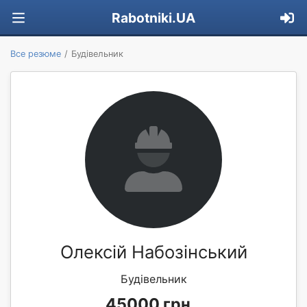
Rabotniki.UA
Все резюме
Будівельник
Олексій Набозінський
Будівельник
45000 грн