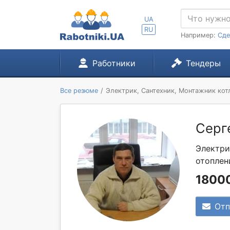
UA
RU
Например:
Сде
Работники
Тендеры
Все резюме
Электрик, Сантехник, Монтажник кот
Серг
Электри
отоплен
18000
Отп