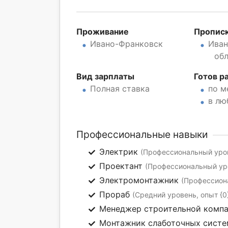
Проживание
Пропис
Ивано-Франковск
Иван
об
Вид зарплаты
Готов р
Полная ставка
по м
в лю
Профессиональные навыки
Электрик
(Профессиональный уров
Проектант
(Профессиональный уро
Электромонтажник
(Профессиона
Прораб
(Средний уровень, опыт {0
Менеджер строительной комп
Монтажник слаботочных сист