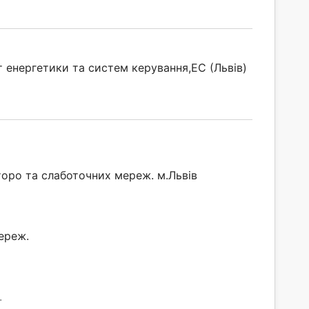
ут енергетики та систем керування,ЕС (Львів)
оро та слаботочних мереж. м.Львів
ереж.
.