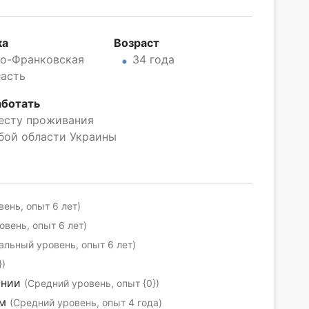
ка
Возраст
о-Франковская
34 года
ласть
аботать
есту проживания
бой области Украины
ень, опыт 6 лет)
вень, опыт 6 лет)
льный уровень, опыт 6 лет)
})
ании
(Средний уровень, опыт {0})
ем
(Средний уровень, опыт 4 года)