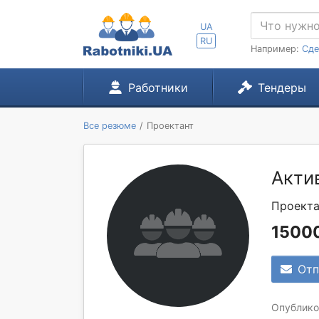
UA
RU
Например:
Сде
Работники
Тендеры
Все резюме
Проектант
Акти
Проекта
15000
Отп
Опубликов