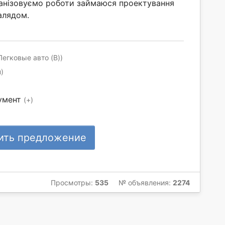
анізовуємо роботи займаюся проектування
алядом.
Легковые авто (B))
)
умент
(+)
ить предложение
Просмотры:
535
№ объявления:
2274