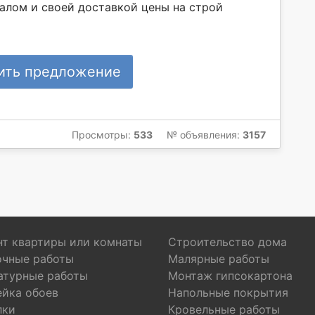
алом и своей доставкой цены на строй
ить предложение
Просмотры:
533
№ объявления:
3157
т квартиры или комнаты
Строительство дома
очные работы
Малярные работы
атурные работы
Монтаж гипсокартона
ейка обоев
Напольные покрытия
лки
Кровельные работы