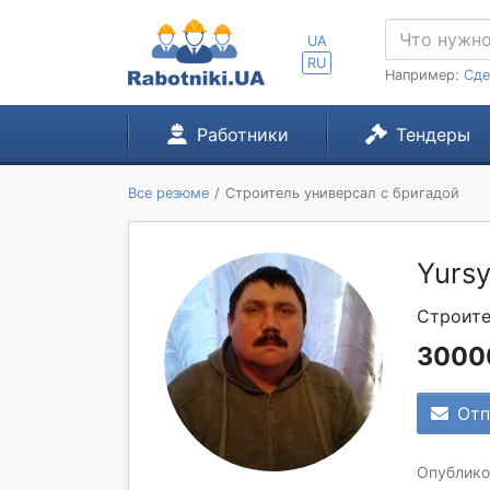
UA
RU
Например:
Сде
Работники
Тендеры
Все резюме
Строитель универсал с бригадой
Yurs
Строите
3000
Отп
Опубликов