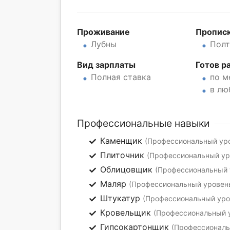
Проживание
Пропис
Лубны
Полт
Вид зарплаты
Готов р
Полная ставка
по м
в лю
Профессиональные навыки
Каменщик
(Профессиональный уро
Плиточник
(Профессиональный уро
Облицовщик
(Профессиональный у
Маляр
(Профессиональный уровень
Штукатур
(Профессиональный уров
Кровельщик
(Профессиональный у
Гипсокартонщик
(Профессиональн