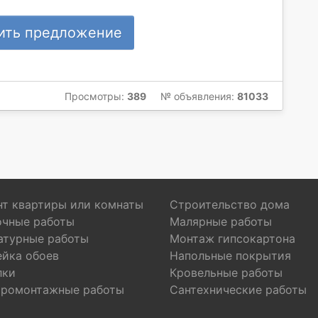
ить предложение
Просмотры:
389
№ объявления:
81033
т квартиры или комнаты
Строительство дома
очные работы
Малярные работы
атурные работы
Монтаж гипсокартона
ейка обоев
Напольные покрытия
лки
Кровельные работы
тромонтажные работы
Сантехнические работы