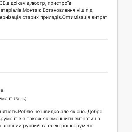
ЗВ,відсікачів,люстр, пристроїв
атеріалів.Монтаж Встановлення ніш під
рнізація старих приладів.Оптимізація витрат
ще
умент
(Весь)
йнятість.Роблю не швидко але якісно. Добре
трументів а також як зменшити витрати на
 власний ручний та електроінструмент.