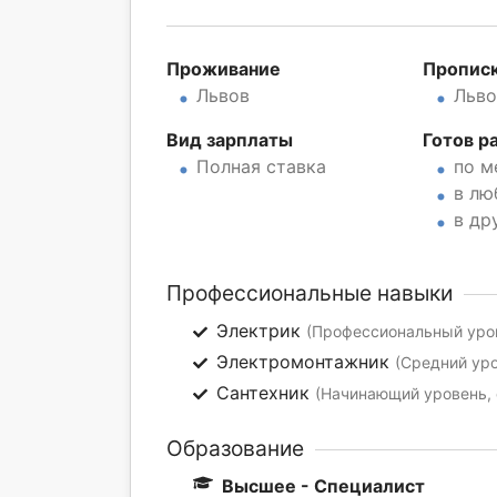
Проживание
Пропис
Львов
Льво
Вид зарплаты
Готов р
Полная ставка
по м
в лю
в др
Профессиональные навыки
Электрик
(Профессиональный уров
Электромонтажник
(Средний уро
Сантехник
(Начинающий уровень, 
Образование
Высшее - Специалист