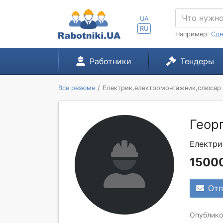
UA
RU
Например:
Сде
Работники
Тендеры
Все резюме
Електрик,електромонтажник,слюсар
Геор
Електри
15000
Отп
Опубликов