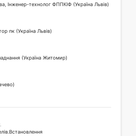
а, Інженер-технолог ФППКІФ (Україна Львів)
ор пк (Україна Львів)
ладнання (Україна Житомир)
ачево)
.
лів.Встановлення