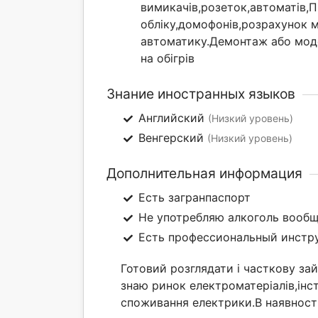
вимикачів,розеток,автоматів,П
обліку,домофонів,розрахунок м
автоматику.Демонтаж або моде
на обігрів
Знание иностранных языков
Английский
(Низкий уровень)
Венгерский
(Низкий уровень)
Дополнительная информация
Есть загранпаспорт
Не употребляю алкоголь вооб
Есть профессиональный инстр
Готовий розглядати і часткову за
знаю ринок електроматеріалів,інс
споживання електрики.В наявності