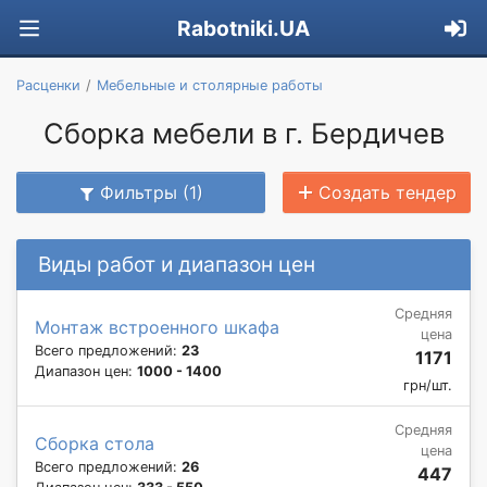
Rabotniki.UA
Расценки
Мебельные и столярные работы
Сборка мебели в г. Бердичев
Фильтры (1)
Создать тендер
Виды работ и диапазон цен
Средняя
Монтаж встроенного шкафа
цена
Всего предложений:
23
1171
Диапазон цен:
1000 - 1400
грн/шт.
Средняя
Сборка стола
цена
Всего предложений:
26
447