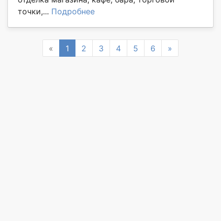
точки,...
Подробнее
Previous
Next
«
1
2
3
4
5
6
»