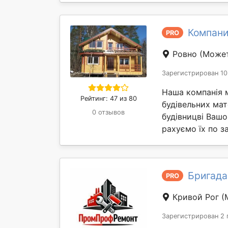
Компани
PRO
Ровно
(Может
Зарегистрирован 10
Наша компанія 
Рейтинг: 47 из 80
будівельних мат
0 отзывов
будівницві Вашо
рахуємо їх по за
Бригада
PRO
Кривой Рог
(
Зарегистрирован 2 