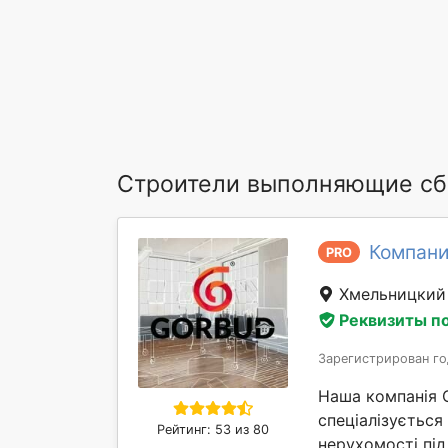
Строители выполняющие сб
Компани
PRO
Хмельницки
Реквизиты п
Зарегистрирован го
Наша компанія 
спеціалізується
Рейтинг: 53 из 80
нерухомості під