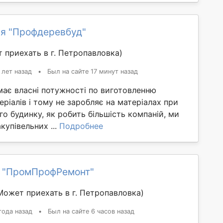
я "Профдеревбуд"
 приехать в г. Петропавловка)
 лет назад
•
Был на сайте 17 минут назад
має власні потужності по виготовленню
еріалів і тому не заробляє на матеріалах при
го будинку, як робить більшість компаній, ми
купівельних ...
Подробнее
 "ПромПрофРемонт"
Может приехать в г. Петропавловка)
года назад
•
Был на сайте 6 часов назад