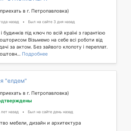
приехать в г. Петропавловка)
года назад
•
Был на сайте 3 дня назад
 будинків під ключ по всій країні з гарантією
ошторисом Візьмемо на себе всі роботи від
ачі за актом. Без зайвого клопоту і переплат.
оштовн...
Подробнее
я "елдем"
приехать в г. Петропавловка)
одтверждены
 лет назад
•
Был на сайте день назад
тво мебели, дизайн и архитектура