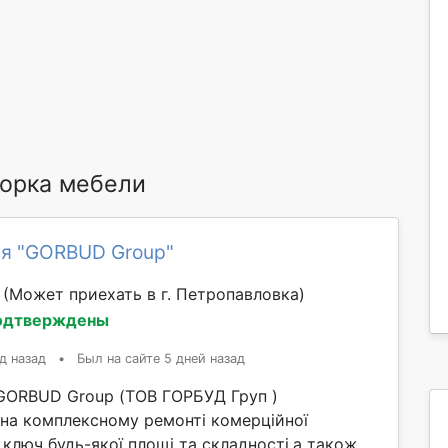
орка мебели
я "GORBUD Group"
й
(Может приехать в г. Петропавловка)
одтверждены
д назад
•
Был на сайте 5 дней назад
GORBUD Group (ТОВ ГОРБУД Груп )
 на комплексному ремонті комерційної
 ключ будь-якої площі та складності,а також