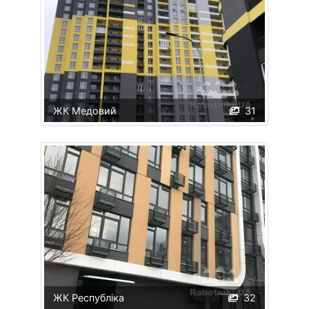
ЖК Медовий
31
ЖК Республіка
32