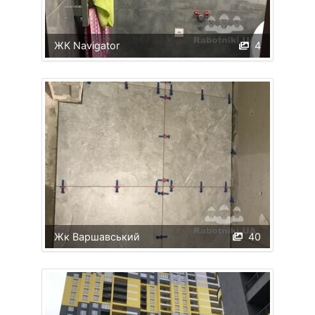
ЖК Navigator
4
Жк Варшавський
40