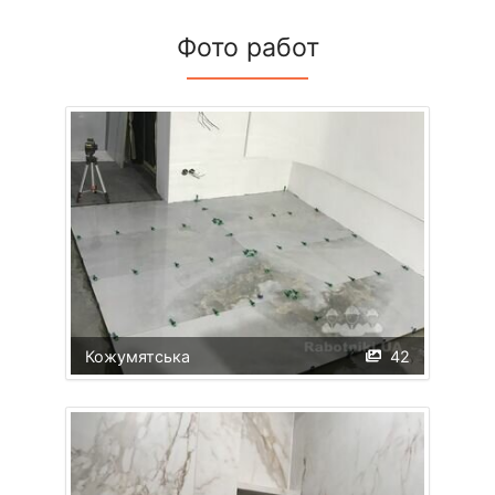
Фото работ
Кожумятська
42