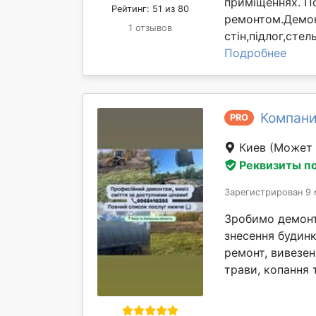
приміщеннях. П
Рейтинг: 51 из 80
ремонтом.Демон
1 отзывов
стін,підлог,сте
Подробнее
Компани
PRO
Киев
(Может 
Реквизиты п
Зарегистрирован 9 
Зробимо демонта
знесення будинк
ремонт, вивезен
трави, копання т