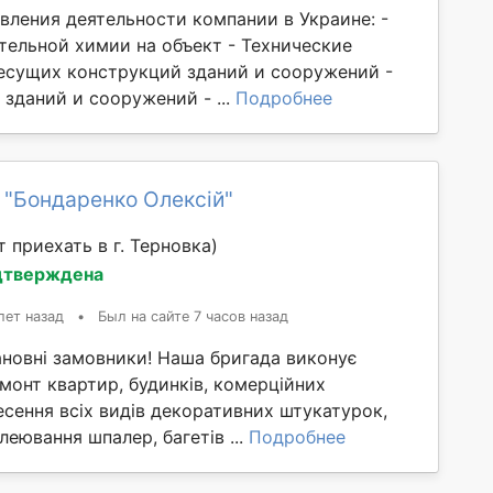
вления деятельности компании в Украине: -
тельной химии на объект - Технические
есущих конструкций зданий и сооружений -
зданий и сооружений - ...
Подробнее
 "Бондаренко Олексій"
 приехать в г. Терновка)
дтверждена
лет назад
•
Был на сайте 7 часов назад
ановні замовники! Наша бригада виконує
монт квартир, будинків, комерційних
сення всіх видів декоративних штукатурок,
леювання шпалер, багетів ...
Подробнее