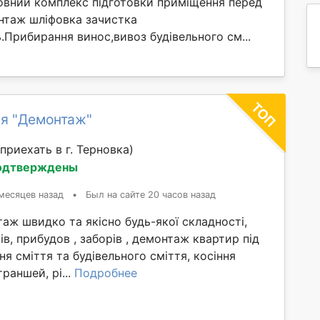
овний комплекс підготовки приміщення перед
таж шліфовка зачистка
ль.Прибирання винос,вивоз будівельного см...
я "Демонтаж"
приехать в г. Терновка)
одтверждены
месяцев назад
•
Был на сайте 20 часов назад
ж швидко та якісно будь-якої складності,
ів, прибудов , заборів , демонтаж квартир під
ня сміття та будівельного сміття, косіння
раншей, рі...
Подробнее