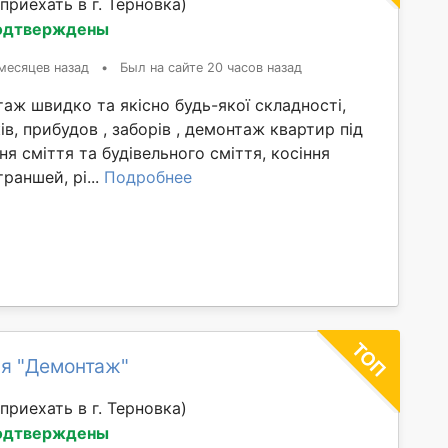
приехать в г. Терновка)
одтверждены
месяцев назад
•
Был на сайте 20 часов назад
ж швидко та якісно будь-якої складності,
ів, прибудов , заборів , демонтаж квартир під
ня сміття та будівельного сміття, косіння
раншей, рі...
Подробнее
я "Демонтаж"
приехать в г. Терновка)
одтверждены