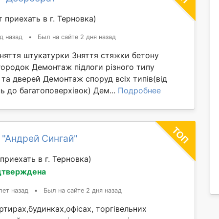
 приехать в г. Терновка)
д назад
•
Был на сайте 2 дня назад
Зняття штукатурки Зняття стяжки бетону
ородок Демонтаж підлоги різного типу
та дверей Демонтаж споруд всіх типів(від
 до багатоповерхівок) Дем...
Подробнее
 "Андрей Сингай"
приехать в г. Терновка)
дтверждена
лет назад
•
Был на сайте 2 дня назад
тирах,будинках,офісах, торгівельних