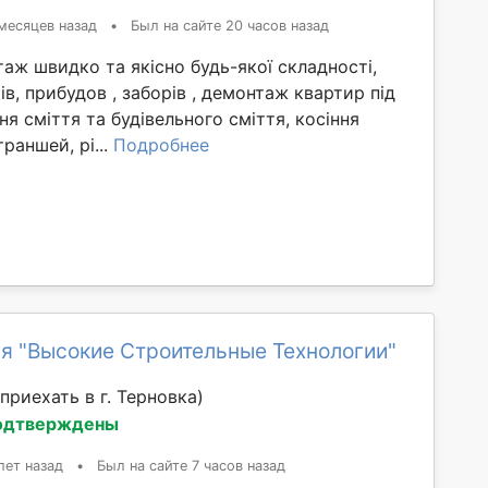
месяцев назад
•
Был на сайте 20 часов назад
ж швидко та якісно будь-якої складності,
ів, прибудов , заборів , демонтаж квартир під
ня сміття та будівельного сміття, косіння
раншей, рі...
Подробнее
я "Высокие Строительные Технологии"
приехать в г. Терновка)
одтверждены
лет назад
•
Был на сайте 7 часов назад