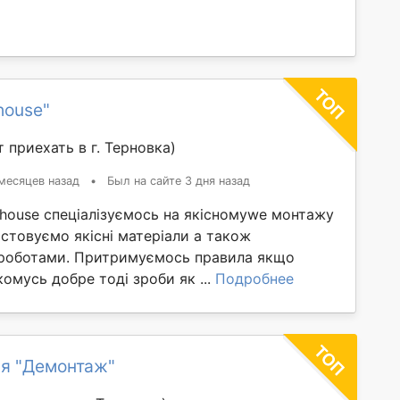
house"
 приехать в г. Терновка)
месяцев назад
•
Был на сайте 3 дня назад
thouse спеціалізуємось на якісномуwe монтажу
стовуємо якісні матеріали а також
роботами. Притримуємось правила якщо
омусь добре тоді зроби як ...
Подробнее
я "Демонтаж"