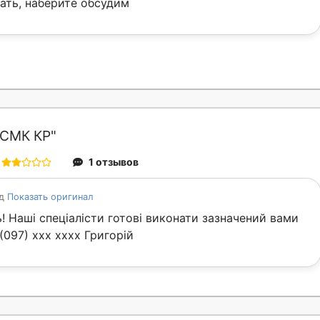
ть, наберите обсудим
СМК КР"
1 отзывов
од
Показать оригинал
! Наші спеціалісти готові виконати зазначений вами
 (097) xxx xxxx Григорій