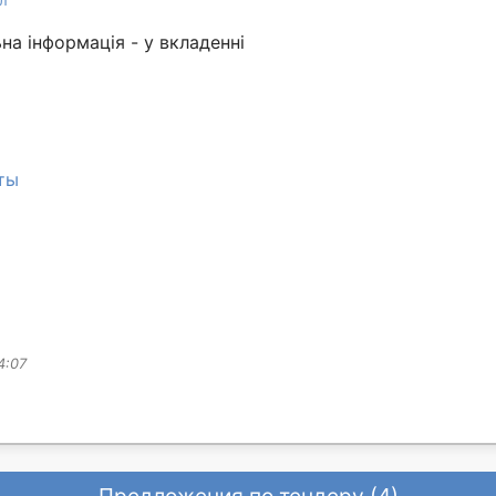
л
на інформація - у вкладенні
ты
4:07