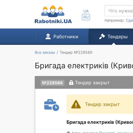
UA
RU
Например:
Сде
Работники
Тендеры
Все заказы
Тендер №228589
Бригада електриків (Крив
Тендер закрыт
№228589
Тендер закрыт
Бригада електриків (Криво