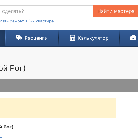
Найти мастера
лать ремонт в 1-к квартире
Расценки
Калькулятор
ой Рог)
й Рог)