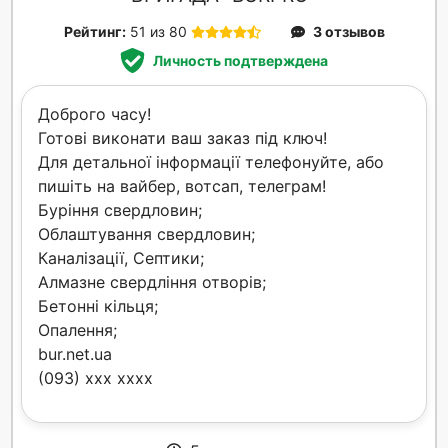
Рейтинг:
51 из 80
3 отзывов
Личность подтверждена
Доброго часу!
Готові виконати ваш заказ під ключ!
Для детальної інформації телефонуйте, або
пишіть на вайбер, вотсап, телеграм!
Буріння свердловин;
Облаштування свердловин;
Каналізації, Септики;
Алмазне свердління отворів;
Бетонні кільця;
Опалення;
bur.net.ua
(093) xxx xxxx