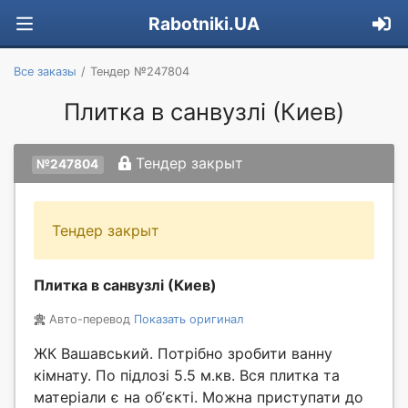
Rabotniki.UA
Все заказы
Тендер №247804
Плитка в санвузлі (Киев)
Тендер закрыт
№247804
Тендер закрыт
Плитка в санвузлі (Киев)
Авто-перевод
Показать оригинал
ЖК Вашавський. Потрібно зробити ванну
кімнату. По підлозі 5.5 м.кв. Вся плитка та
матеріали є на обʼєкті. Можна приступати до