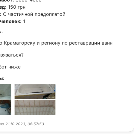
зд:
150 грн
:
С частичной предоплатой
человек:
1
.
о Краматорску и региону по реставрации ванн
связаться?
бот ниже
ы:
о 21.10.2023, 06:57:53