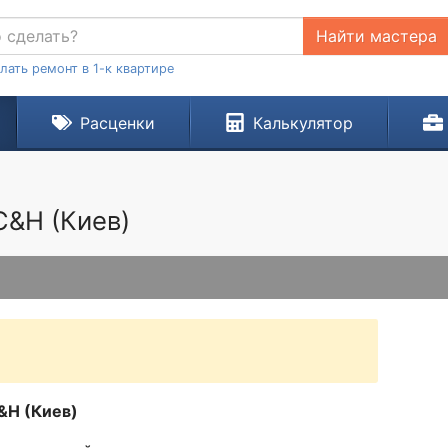
Найти мастера
лать ремонт в 1-к квартире
Расценки
Калькулятор
С&H (Киев)
&H (Киев)