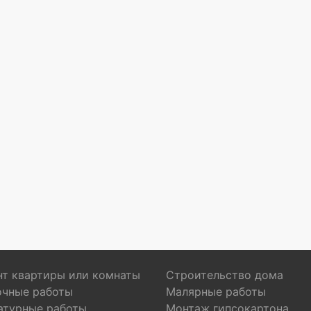
т квартиры или комнаты
Строительство дома
очные работы
Малярные работы
атурные работы
Монтаж гипсокартона