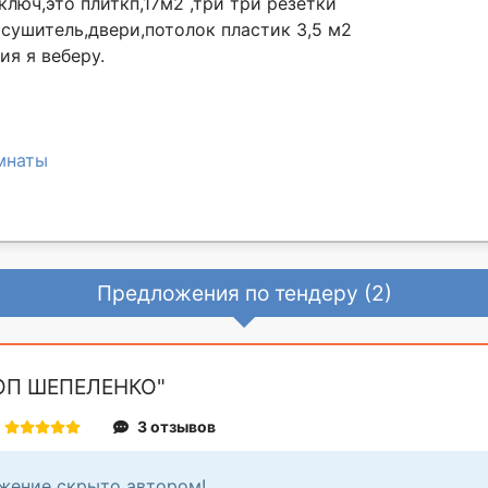
люч,это плиткп,17м2 ,три три резетки
, сушитель,двери,потолок пластик 3,5 м2
я я веберу.
мнаты
Предложения по тендеру (2)
ОП ШЕПЕЛЕНКО"
3 отзывов
жение скрыто автором!