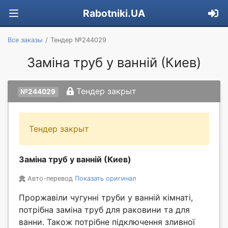
Rabotniki.UA
Все заказы
Тендер №244029
Заміна труб у ванній (Киев)
Тендер закрыт
№244029
Тендер закрыт
Заміна труб у ванній (Киев)
Авто-перевод
Показать оригинал
Проржавіли чугунні труби у ванній кімнаті,
потрібна заміна труб для раковини та для
ванни. Також потрібне підключення зливної