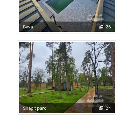
Буча
26
Shepit park
24