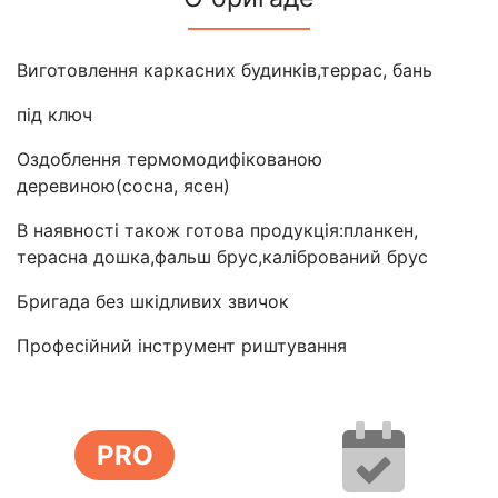
Виготовлення каркасних будинків,террас, бань
під ключ
Оздоблення термомодифікованою
деревиною(сосна, ясен)
В наявності також готова продукція:планкен,
терасна дошка,фальш брус,калібрований брус
Бригада без шкідливих звичок
Професійний інструмент риштування
PRO