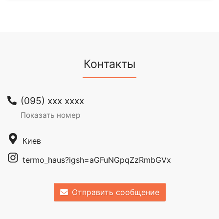
Контакты
(095) xxx xxxx
Показать номер
Киев
termo_haus?igsh=aGFuNGpqZzRmbGVx
Отправить сообщение