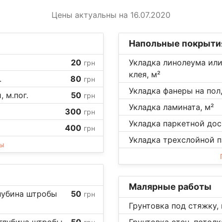
Цены актуальны на 16.07.2020
Напольные покрыти
20
Укладка линолеума или
грн
клея, м²
.
80
грн
Укладка фанеры на пол,
 м.пог.
50
грн
Укладка ламината, м²
300
грн
Укладка паркетной доск
400
грн
Укладка трехслойной п
ны
Малярные работы
лубина штробы
50
грн
Грунтовка под стяжку, 