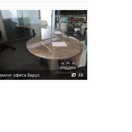
емонт офиса Варус
48