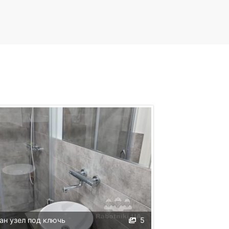
ан узел под ключь
5