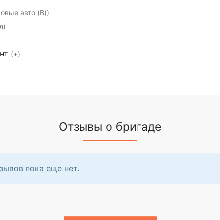
ковые авто (B))
л)
ент
(+)
Отзывы о бригаде
зывов пока еще нет.