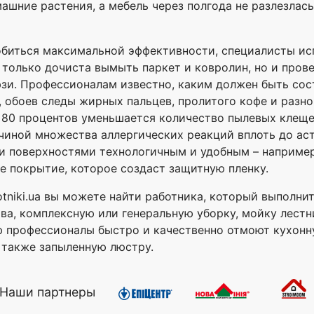
машние растения, а мебель через полгода не разлезлас
обиться максимальной эффективности, специалисты и
только дочиста вымыть паркет и ковролин, но и прове
юзи. Профессионалам известно, каким должен быть сос
 обоев следы жирных пальцев, пролитого кофе и разн
а 80 процентов уменьшается количество пылевых клещ
иной множества аллергических реакций вплоть до аст
ми поверхностями технологичным и удобным – например,
 покрытие, которое создаст защитную пленку.
otniki.ua вы можете найти работника, который выполни
тва, комплексную или генеральную уборку, мойку лест
 профессионалы быстро и качественно отмоют кухонну
а также запыленную люстру.
Наши партнеры