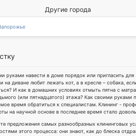
Другие города
Запорожье
стку
ми руками навести в доме порядок или пригласить дл
и на диване любит лежать кот, а в кресле – собака, ес
ться? И как в домашних условиях отмыть пятна с матр
дьмого (или пятнадцатого) этажа? Как своими руками
амое время обратиться к специалистам. Клининг - проф
оты на научной основе в последнее время стало довол
йдете предложения самых разнообразных клининговых ус
стями этого процесса: они знают, как до блеска отдра