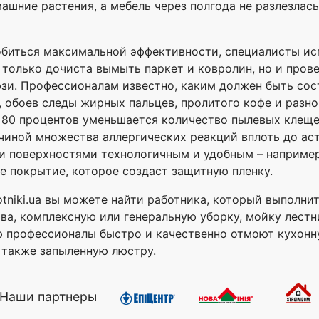
машние растения, а мебель через полгода не разлезлас
обиться максимальной эффективности, специалисты и
только дочиста вымыть паркет и ковролин, но и прове
юзи. Профессионалам известно, каким должен быть сос
 обоев следы жирных пальцев, пролитого кофе и разн
а 80 процентов уменьшается количество пылевых клещ
иной множества аллергических реакций вплоть до аст
ми поверхностями технологичным и удобным – например,
 покрытие, которое создаст защитную пленку.
otniki.ua вы можете найти работника, который выполни
тва, комплексную или генеральную уборку, мойку лест
 профессионалы быстро и качественно отмоют кухонну
а также запыленную люстру.
Наши партнеры