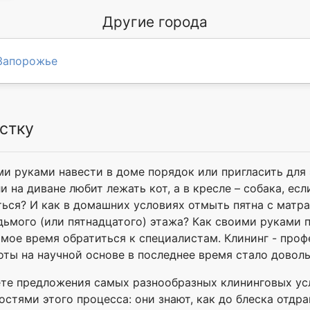
Другие города
Запорожье
стку
ми руками навести в доме порядок или пригласить дл
и на диване любит лежать кот, а в кресле – собака, ес
ться? И как в домашних условиях отмыть пятна с матр
дьмого (или пятнадцатого) этажа? Как своими руками
амое время обратиться к специалистам. Клининг - проф
оты на научной основе в последнее время стало довол
йдете предложения самых разнообразных клининговых ус
стями этого процесса: они знают, как до блеска отдра