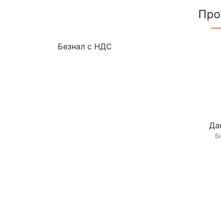
Про
Безнал с НДС
Да
Б