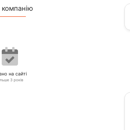
 компанію
вно на сайті
ільше 3 років