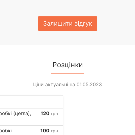
Залишити відгук
Розцінки
Ціни актуальні на 01.05.2023
обкі (цегла),
120
грн
робкі
100
грн