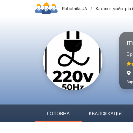
Rabotniki.UA
/
Каталог майстрів і
m
Бр
Зар
ГОЛОВНА
КВАЛІФІКАЦІЯ