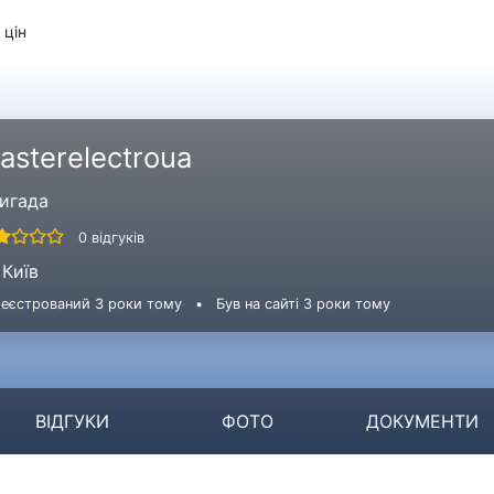
 цін
asterelectroua
игада
0 відгуків
Київ
еєстрований 3 роки тому
•
Був на сайті 3 роки тому
ВІДГУКИ
ФОТО
ДОКУМЕНТИ