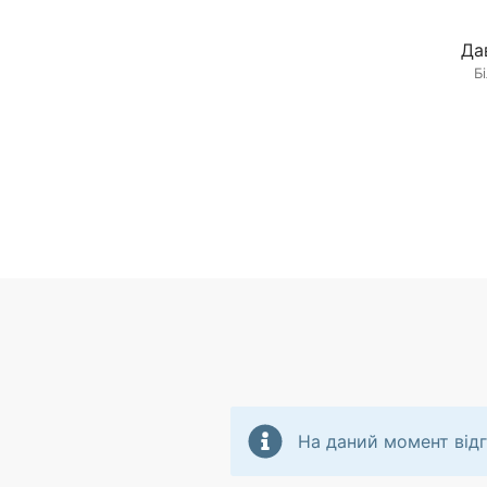
Да
Б
На даний момент відг