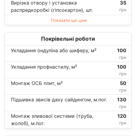
Вирізка отвору і установка
35
распредкоробкі (гіпсокартон), шт.
грн
Показати ще ціни
Покрівельні роботи
Укладання ондуліна або шиферу, м²
100
грн
Укладання профнастилу, м²
100
грн
Монтаж ОСБ плит, м²
50
грн
Підшивка звисів даху сайдингом, м.пог.
130
грн
Монтаж зливової системи (труба,
120
жолоб), м.пог.
грн