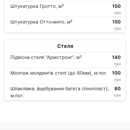
Штукатурка Гротто, м²
150
грн
Штукатурка Отточенто, м²
150
грн
Стеля
Підвісна стеля "Армстронг", м²
140
грн
Монтаж молдингів стелі (до 80мм), м.пог.
100
грн
Шпаклівка, фарбування багета (пінопласт),
80
м.пог.
грн