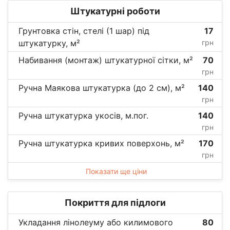
Штукатурні роботи
Грунтовка стін, стелі (1 шар) під
17
штукатурку, м²
грн
Набивання (монтаж) штукатурної сітки, м²
70
грн
Ручна Маякова штукатурка (до 2 см), м²
140
грн
Ручна штукатурка укосів, м.пог.
140
грн
Ручна штукатурка кривих поверхонь, м²
170
грн
Показати ще ціни
Покриття для підлоги
Укладання лінолеуму або килимового
80