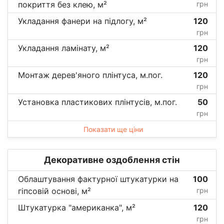
покриття без клею, м²
грн
Укладання фанери на підлогу, м²
120
грн
Укладання ламінату, м²
120
грн
Монтаж дерев'яного плінтуса, м.пог.
120
грн
Установка пластикових плінтусів, м.пог.
50
грн
Показати ще ціни
Декоративне оздоблення стін
Облаштування фактурної штукатурки на
100
гіпсовій основі, м²
грн
Штукатурка "американка", м²
120
грн