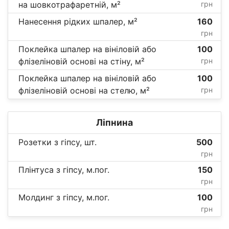
на шовкотрафаретній, м²
грн
Нанесення рідких шпалер, м²
160
грн
Поклейка шпалер на вініловій або
100
флізеліновій основі на стіну, м²
грн
Поклейка шпалер на вініловій або
100
флізеліновій основі на стелю, м²
грн
Ліпнина
Розетки з гіпсу, шт.
500
грн
Плінтуса з гіпсу, м.пог.
150
грн
Молдинг з гіпсу, м.пог.
100
грн