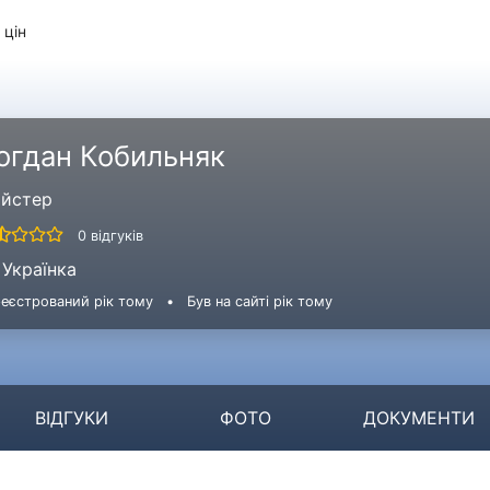
 цін
огдан Кобильняк
йстер
0 відгуків
Українка
еєстрований рік тому
•
Був на сайті рік тому
ВІДГУКИ
ФОТО
ДОКУМЕНТИ