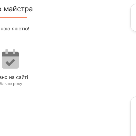
о майстра
ьною якістю!
вно на сайті
Більше року