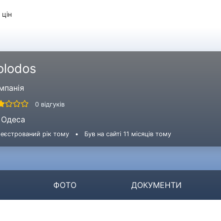
 цін
olodos
мпанія
0 відгуків
Одеса
еєстрований рік тому
•
Був на сайті 11 місяців тому
ФОТО
ДОКУМЕНТИ