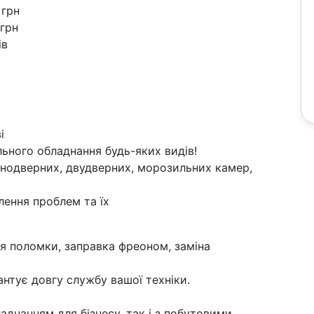
 грн
 грн
ів
і
ьного обладнання будь-яких видів!
однодверних, двудверних, морозильних камер,
лення проблем та їх
я поломки, заправка фреоном, заміна
нтує довгу службу вашої техніки.
днанням для бізнесу, так і з побутовими