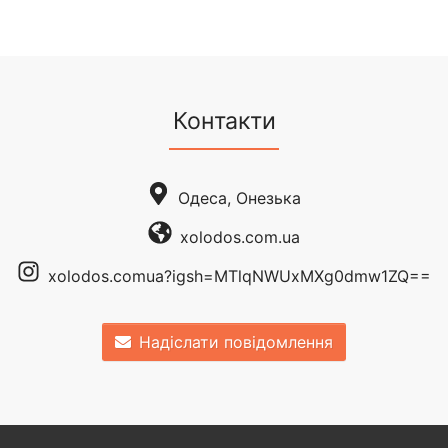
Контакти
Одеса, Онезька
xolodos.com.ua
xolodos.comua?igsh=MTlqNWUxMXg0dmw1ZQ==
Надіслати повідомлення