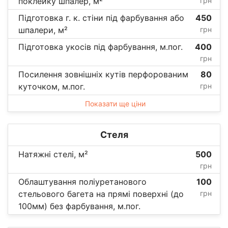
поклейку шпалер, м²
грн
Підготовка г. к. стіни під фарбування або
450
шпалери, м²
грн
Підготовка укосів під фарбування, м.пог.
400
грн
Посилення зовнішніх кутів перфорованим
80
куточком, м.пог.
грн
Показати ще ціни
Стеля
Натяжні стелі, м²
500
грн
Облаштування поліуретанового
100
стельового багета на прямі поверхні (до
грн
100мм) без фарбування, м.пог.