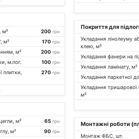
и
Покриття для підлог
, м²
200
грн
Укладання лінолеуму а
, м²
170
грн
клею, м²
нням, м²
200
грн
Укладання фанери на пі
и, м.пог.
100
грн
Укладання ламінату, м²
ї плитки,
270
грн
Укладання паркетної до
Укладання тришарової п
и
м²
цегли, м²
65
грн
Монтажні роботи (п
глу, м²
90
грн
Монтаж ФБС, шт.