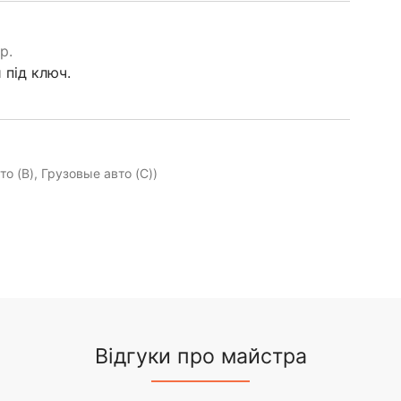
р.
під ключ.
о (B), Грузовые авто (C))
Відгуки про майстра