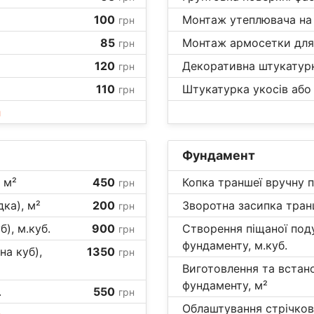
100
Монтаж утеплювача на 
грн
85
Монтаж армосетки для 
грн
120
Декоративна штукатурка 
грн
110
Штукатурка укосів або 
грн
и
Фундамент
 м²
450
Копка траншеї вручну п
грн
ка), м²
200
Зворотна засипка транш
грн
б), м.куб.
900
Створення піщаної под
грн
фундаменту, м.куб.
на куб),
1350
грн
Виготовлення та встан
фундаменту, м²
.
550
грн
Облаштування стрічков