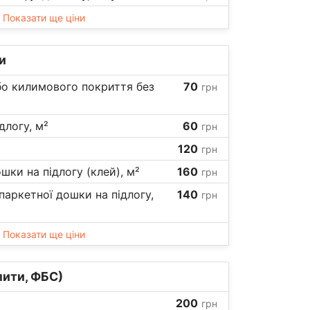
Показати ще ціни
и
бо килимового покриття без
70
грн
длогу, м²
60
грн
120
грн
шки на підлогу (клей), м²
160
грн
аркетної дошки на підлогу,
140
грн
Показати ще ціни
лити, ФБС)
200
грн