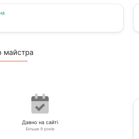
на
ч
о майстра
Давно на сайті
Більше 9 років