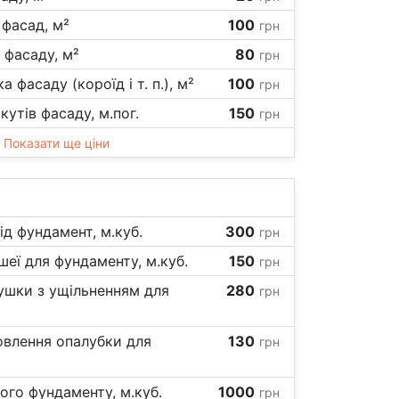
фасад, м²
100
грн
фасаду, м²
80
грн
фасаду (короїд і т. п.), м²
100
грн
кутів фасаду, м.пог.
150
грн
Показати ще ціни
ід фундамент, м.куб.
300
грн
еї для фундаменту, м.куб.
150
грн
ушки з ущільненням для
280
грн
овлення опалубки для
130
грн
ого фундаменту, м.куб.
1000
грн