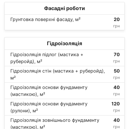
Фасадні роботи
Грунтовка поверхні фасаду, м²
20
грн
Гідроізоляція
Гідроізоляція підлог (мастика +
70
руберойд), м²
грн
Гідроізоляція стін (мастика + руберойд),
50
м²
грн
Гідроізоляція основи фундаменту
40
(мастикою), м²
грн
Гідроізоляція основи фундаменту
120
(рулони), м²
грн
Гідроізоляція зовнішнього фундаменту
40
(мастикою), м²
грн