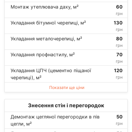
Монтаж утеплювача даху, м²
60
грн
Укладання бітумної черепиці, м²
130
грн
Укладання металочерепиці, м²
80
грн
Укладання профнастилу, м²
70
грн
Укладання ЦПЧ (цементно піщаної
120
черепиці), м²
грн
Показати ще ціни
Знесення стін і перегородок
Демонтаж цегляної перегородки в пів
50
цегли, м²
грн