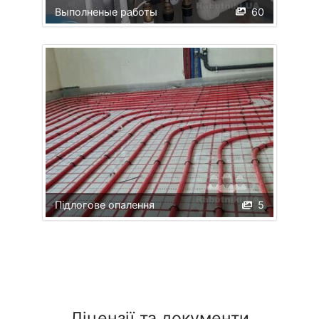
Выполненые работы
60
Підлогове опалення
5
Ліцензії та документи