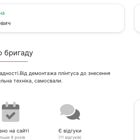
на
ович
о бригаду
дності.Від демонтажа плінтуса до знесення
ельна техніка, самосвали.
вно на сайті
Є відгуки
ільше 8 років
(11 відгуків)