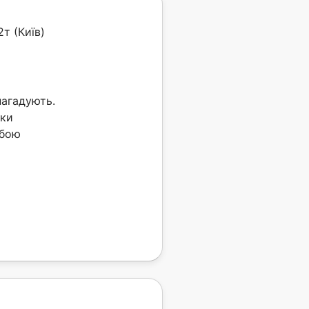
2т (Київ)
нагадують.
ики
обою