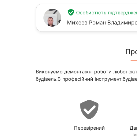
Особистість підтвердже
Михеев Роман Владимир
Пр
Виконуємо демонтажні роботи любої скла
будівель.Є професійний інструмент,будів
Перевірений
Да
Б