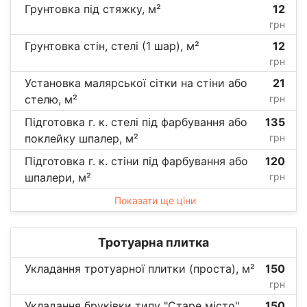
Грунтовка під стяжку, м²
12
грн
Грунтовка стін, стелі (1 шар), м²
12
грн
Установка малярської сітки на стіни або
21
стелю, м²
грн
Підготовка г. к. стелі під фарбування або
135
поклейку шпалер, м²
грн
Підготовка г. к. стіни під фарбування або
120
шпалери, м²
грн
Показати ще ціни
Тротуарна плитка
Укладання тротуарної плитки (проста), м²
150
грн
Укладання бруківки типу "Старе місто",
150