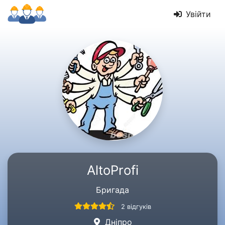
Увійти
AltoProfi
Бригада
2 відгуків
Дніпро