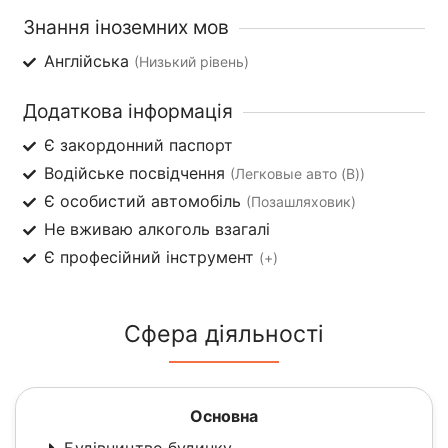
Знання іноземних мов
Англійська
(Низький рівень)
Додаткова інформація
Є закордонний паспорт
Водійське посвідчення
(Легковые авто (B))
Є особистий автомобіль
(Позашляховик)
Не вживаю алкоголь взагалі
Є професійний інструмент
(+)
Сфера діяльності
Основна