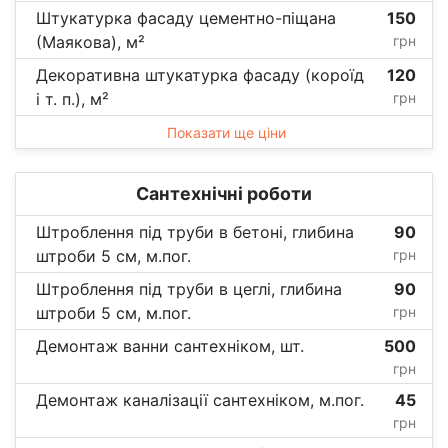
Штукатурка фасаду цементно-піщана
150
(Маякова), м²
грн
Декоративна штукатурка фасаду (короїд
120
і т. п.), м²
грн
Показати ще ціни
Сантехнічні роботи
Штроблення під труби в бетоні, глибина
90
штроби 5 см, м.пог.
грн
Штроблення під труби в цеглі, глибина
90
штроби 5 см, м.пог.
грн
Демонтаж ванни сантехніком, шт.
500
грн
Демонтаж каналізації сантехніком, м.пог.
45
грн