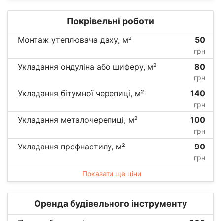
Покрівельні роботи
Монтаж утеплювача даху, м²
50
грн
Укладання ондуліна або шиферу, м²
80
грн
Укладання бітумної черепиці, м²
140
грн
Укладання металочерепиці, м²
100
грн
Укладання профнастилу, м²
90
грн
Показати ще ціни
Оренда будівельного інструменту