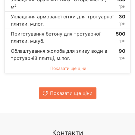
м²
грн
Укладання армованої сітки для тротуарної
30
плитки, м.пог.
грн
Приготування бетону для тротуарної
500
плитки, м.куб.
грн
Облаштування жолоба для зливу води в
90
тротуарній плитці, м.пог.
грн
Показати ще ціни
Показати ще ціни
Контакти