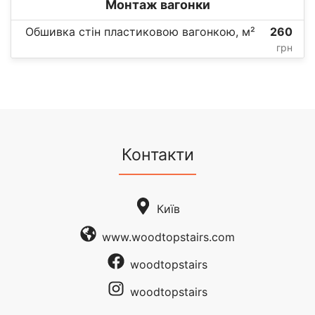
Монтаж вагонки
Обшивка стін пластиковою вагонкою, м²
260
грн
Контакти
Київ
www.woodtopstairs.com
woodtopstairs
woodtopstairs