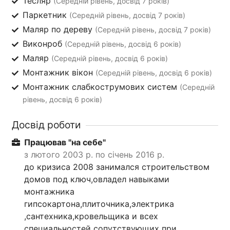
Тесляр
(Середній рівень, досвід 7 років)
Паркетник
(Середній рівень, досвід 7 років)
Маляр по дереву
(Середній рівень, досвід 7 років)
Виконроб
(Середній рівень, досвід 6 років)
Маляр
(Середній рівень, досвід 6 років)
Монтажник вікон
(Середній рівень, досвід 6 років)
Монтажник слабкострумових систем
(Середній
рівень, досвід 6 років)
Досвід роботи
Працював "на себе"
з лютого 2003 р. по січень 2016 р.
до кризиса 2008 занимался строительством
домов под ключ,овладел навыками
монтажника
гипсокартона,плиточника,электрика
,сантехника,кровельщика и всех
специальностей сопутствующих при