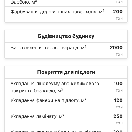
фарбою, м²
грн
Фарбування деревяннних поверхонь, м²
200
грн
Будівництво будинку
Виготовлення терас і веранд, м²
2000
грн
Покриття для підлоги
Укладання лінолеуму або килимового
100
покриття без клею, м²
грн
Укладання фанери на підлогу, м²
120
грн
Укладання ламінату, м²
250
грн
Укладання паркетної дошки на підлогу
300