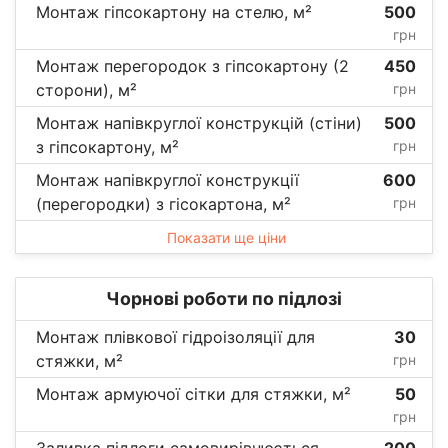
Монтаж гіпсокартону на стелю, м²
500
грн
Монтаж перегородок з гіпсокартону (2
450
сторони), м²
грн
Монтаж напівкруглої конструкцій (стіни)
500
з гіпсокартону, м²
грн
Монтаж напівкруглої конструкції
600
(перегородки) з гісокартона, м²
грн
Показати ще ціни
Чорнові роботи по підлозі
Монтаж плівкової гідроізоляції для
30
стяжки, м²
грн
Монтаж армуючої сітки для стяжки, м²
50
грн
Заливка підлоги самовирівнюється
200