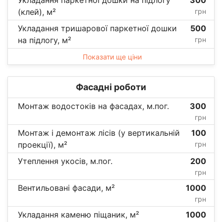
(клей), м²
грн
Укладання тришарової паркетної дошки
500
на підлогу, м²
грн
Показати ще ціни
Фасадні роботи
Монтаж водостоків на фасадах, м.пог.
300
грн
Монтаж і демонтаж лісів (у вертикальній
100
проекції), м²
грн
Утеплення укосів, м.пог.
200
грн
Вентильовані фасади, м²
1000
грн
Укладання каменю піщаник, м²
1000