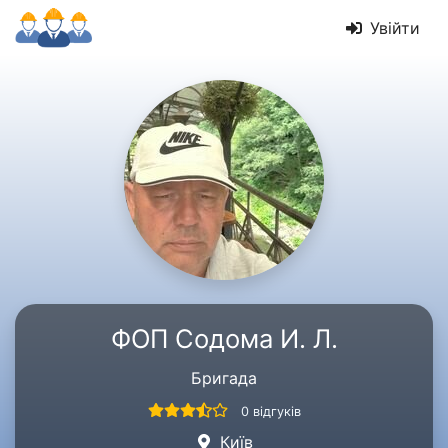
Увійти
ФОП Содома И. Л.
Бригада
0 відгуків
Київ