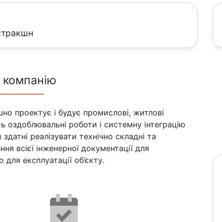
стракшн
 компанію
но проектує і будує промислові, житлові
ь оздоблювальні роботи і системну інтеграцію
и здатні реалізувати технічно складні та
ення всієї інженерної документації для
 для експлуатації об’єкту.