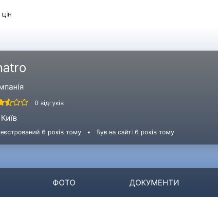
 цін
hatro
мпанія
0 відгуків
Київ
еєстрований 6 років тому
•
Був на сайті 6 років тому
ФОТО
ДОКУМЕНТИ