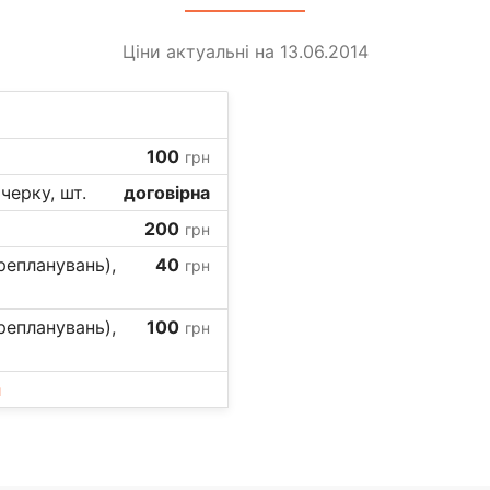
Ціни актуальні на 13.06.2014
100
грн
черку, шт.
договірна
200
грн
репланувань),
40
грн
репланувань),
100
грн
и