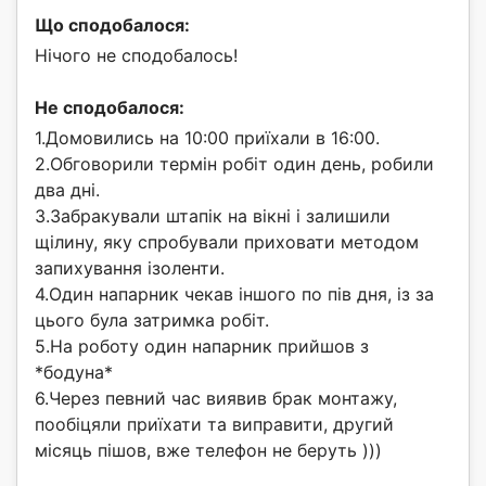
Що сподобалося:
Нічого не сподобалось!
Не сподобалося:
1.Домовились на 10:00 приїхали в 16:00.
2.Обговорили термін робіт один день, робили
два дні.
3.Забракували штапік на вікні і залишили
щілину, яку спробували приховати методом
запихування ізоленти.
4.Один напарник чекав іншого по пів дня, із за
цього була затримка робіт.
5.На роботу один напарник прийшов з
*бодуна*
6.Через певний час виявив брак монтажу,
пообіцяли приїхати та виправити, другий
місяць пішов, вже телефон не беруть )))