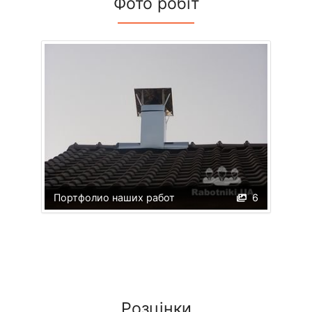
Фото робіт
Портфолио наших работ
6
Розцінки